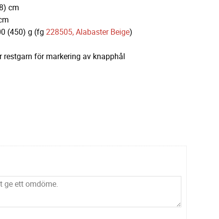
58) cm
 cm
0 (450) g (fg
228505, Alabaster Beige
)
 restgarn för markering av knapphål