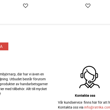
Lägg till i favoriter
Lägg till i fav
A
 Ambjörnarp, där har vi även en
ljning. Utbudet består förutom
 produkter av handarbetsgarner
er med tillbehör. Allt till mycket
!
Kontakta oss
Vår kundservice finns här för att h
Kontakta oss via
info@ratrika.co