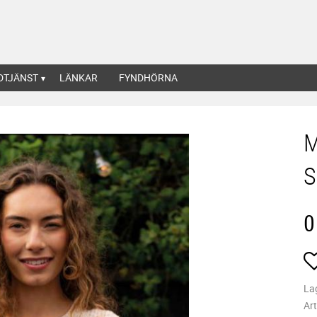
DTJÄNST
LÄNKAR
FYNDHÖRNA
M
S
0
La
Art