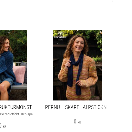
BRUGGE – STRUKTURMÖNSTRAD BARNFILT
PERNU – SKARF I ALPSTICKNING
En härlig filt med plisserad effekt. Den spännande strukturen stickas helt i räta och aviga maskor.
0
KR
0
KR