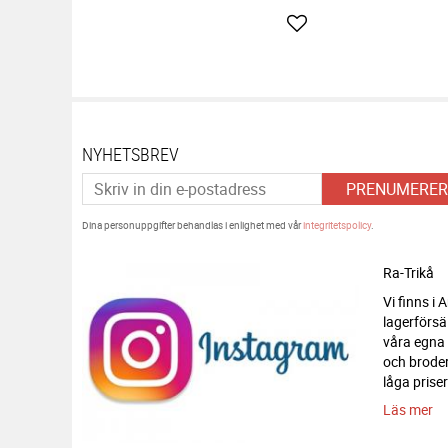
Lägg till i favoriter
NYHETSBREV
PRENUMERER
Dina personuppgifter behandlas i enlighet med vår
integritetspolicy
.
Ra-Trikå
Vi finns i
lagerförsä
våra egna
och broderi
låga priser
Läs mer