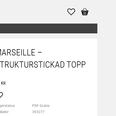
Favoriter
Kundvagn
ARSEILLE –
TRUKTURSTICKAD TOPP
KR
Lägg till i favoriter
gerstatus
PDF Gratis
ikelnr
393277