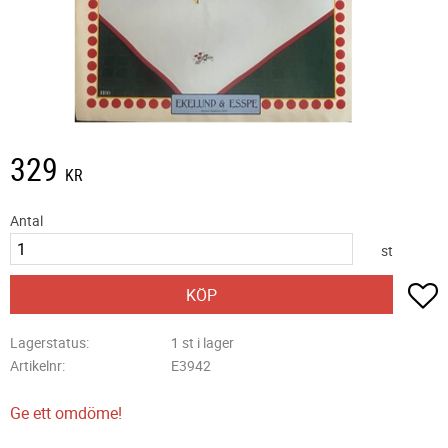
329
KR
Antal
st
L
KÖP
Lagerstatus
1 st i lager
Artikelnr
E3942
Ge ett omdöme!