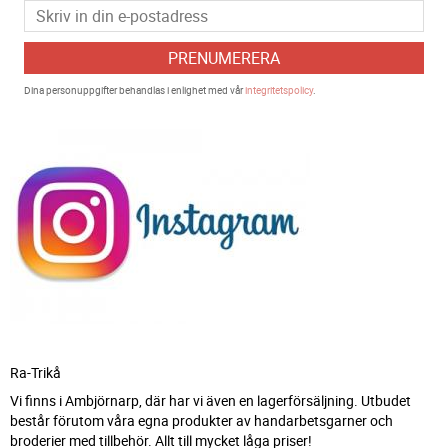
PRENUMERERA
Dina personuppgifter behandlas i enlighet med vår
integritetspolicy
.
Ra-Trikå
Vi finns i Ambjörnarp, där har vi även en lagerförsäljning. Utbudet
består förutom våra egna produkter av handarbetsgarner och
broderier med tillbehör. Allt till mycket låga priser!