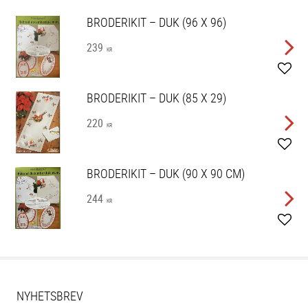
BRODERIKIT – DUK (96 X 96)
239
KR
Lägg 
BRODERIKIT – DUK (85 X 29)
220
KR
Lägg 
BRODERIKIT – DUK (90 X 90 CM)
244
KR
Lägg 
NYHETSBREV