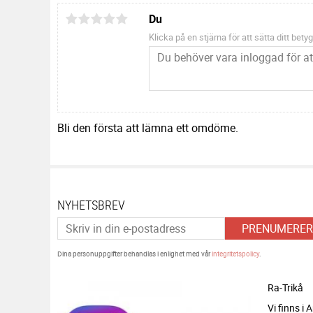
Du
Klicka på en stjärna för att sätta ditt betyg
Bli den första att lämna ett omdöme.
NYHETSBREV
PRENUMERER
Dina personuppgifter behandlas i enlighet med vår
integritetspolicy
.
Ra-Trikå
Vi finns i