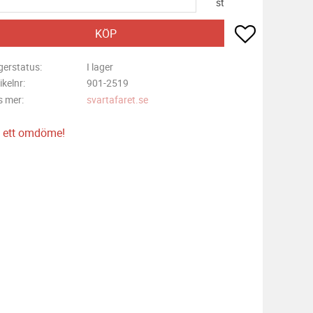
st
Lägg till i f
KÖP
gerstatus
I lager
ikelnr
901-2519
s mer
svartafaret.se
 ett omdöme!