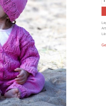
La
Art
Lä
Ge