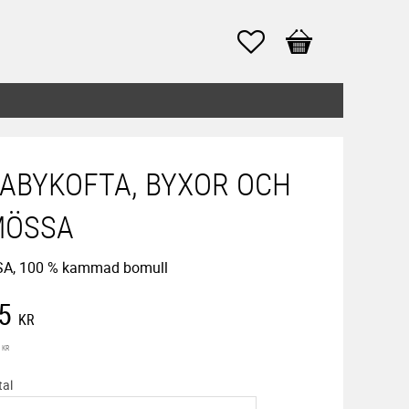
Favoriter
Kundvagn
ABYKOFTA, BYXOR OCH
MÖSSA
SA, 100 % kammad bomull
edsatt pris:
5
KR
inarie pris:
KR
tal