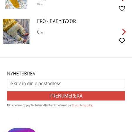
89
KR
Lägg 
FRÖ - BABYBYXOR
0
KR
Lägg 
NYHETSBREV
PRENUMERERA
Dina personuppgifter behandlas i enlighet med vår
integritetspolicy
.