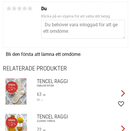
Du
Klicka på en stjärna för att sätta ditt betyg
Bli den första att lämna ett omdöme.
RELATERADE PRODUKTER
TENCEL RAGGI
SPARA
Natural White
29
%
63
KR
89
KR
Lägg 
TENCEL RAGGI
SPARA
Golden Yellow
19
%
72
KR