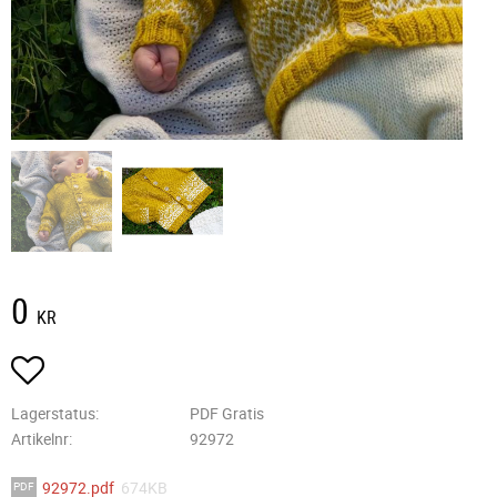
0
KR
Lägg till i favoriter
Lagerstatus
PDF Gratis
Artikelnr
92972
92972.pdf
674KB