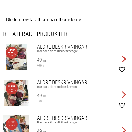
Bli den första att lämna ett omdöme.
RELATERADE PRODUKTER
ÄLDRE BESKRIVNINGAR
SPARA
Blandade äldre stickbeskrivngar
75
%
49
KR
198
KR
Lägg 
ÄLDRE BESKRIVNINGAR
SPARA
Blandade äldre stickbeskrivngar
75
%
49
KR
198
KR
Lägg 
ÄLDRE BESKRIVNINGAR
SPARA
Blandade äldre stickbeskrivngar
75
%
49
KR