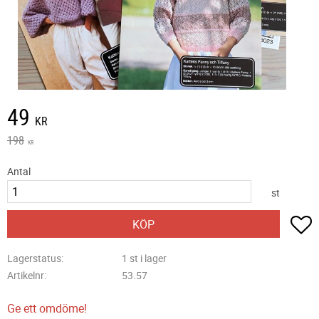
Nedsatt pris:
49
KR
Ordinarie pris:
198
KR
Antal
st
L
KÖP
Lagerstatus
1 st i lager
Artikelnr
53.57
Ge ett omdöme!