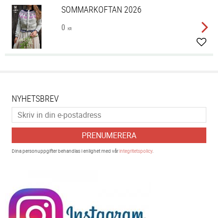
SOMMARKOFTAN 2026
0
KR
Lägg 
NYHETSBREV
PRENUMERERA
Dina personuppgifter behandlas i enlighet med vår
integritetspolicy
.