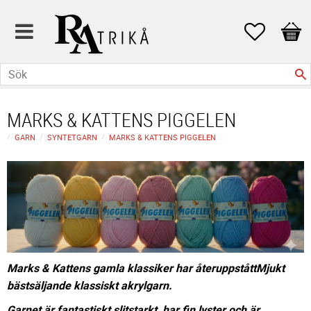
Favoriter
Kund
MARKS & KATTENS PIGGELEN
GARN
SYNTETGARN
MARKS & KATTENS PIGGELEN
Marks & Kattens gamla klassiker har återuppståttMjukt
bästsäljande klassiskt akrylgarn.
Garnet är fantastiskt slitstarkt, har fin lyster och är